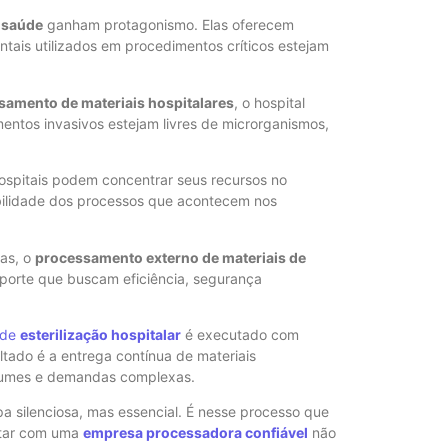
Esterilizaç
 saúde
ganham protagonismo. Elas oferecem
processado
ntais utilizados em procedimentos críticos estejam
eficiência n
amento de materiais hospitalares
, o hospital
mentos invasivos estejam livres de microrganismos,
ospitais podem concentrar seus recursos no
ibilidade dos processos que acontecem nos
nas, o
processamento externo de materiais de
Relatório d
porte que buscam eficiência, segurança
Salarial de
Semestre 2
 de
esterilização hospitalar
é executado com
ultado é a entrega contínua de materiais
lumes e demandas complexas.
a silenciosa, mas essencial. É nesse processo que
ntar com uma
empresa processadora confiável
não