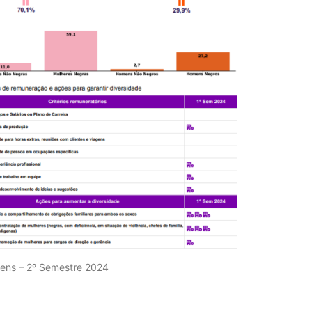
Esterilizaç
processado
eficiência n
Relatório d
Salarial de
Semestre 2
mens – 2º Semestre 2024